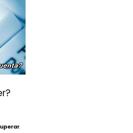
er?
cuperar
.