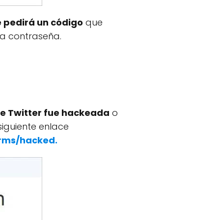
e pedirá un código
que
va contraseña.
e Twitter fue hackeada
o
 siguiente enlace
orms/hacked.