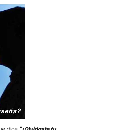
que dice
"¿Olvidaste tu