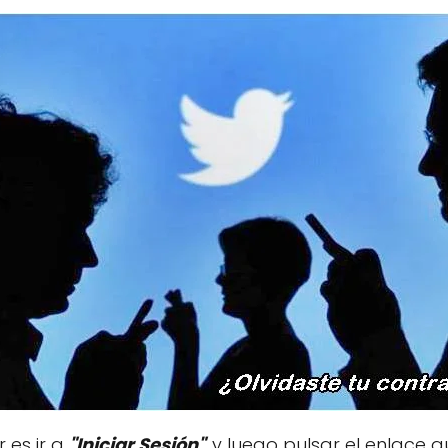
 es ir a
"Iniciar Sesión"
,
y luego pulsar el enlace 