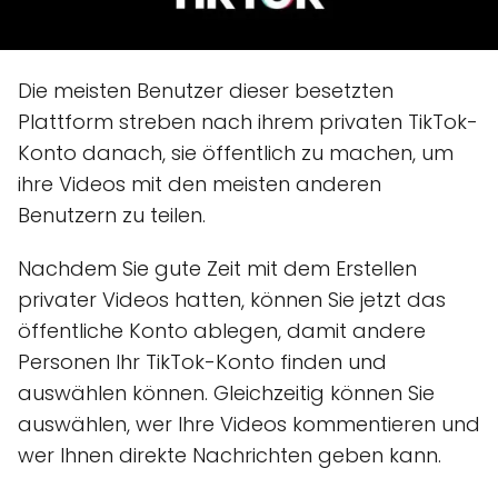
Die meisten Benutzer dieser besetzten
Plattform streben nach ihrem privaten TikTok-
Konto danach, sie öffentlich zu machen, um
ihre Videos mit den meisten anderen
Benutzern zu teilen.
Nachdem Sie gute Zeit mit dem Erstellen
privater Videos hatten, können Sie jetzt das
öffentliche Konto ablegen, damit andere
Personen Ihr TikTok-Konto finden und
auswählen können. Gleichzeitig können Sie
auswählen, wer Ihre Videos kommentieren und
wer Ihnen direkte Nachrichten geben kann.