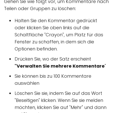
Gehen Sie wie folgt vor, um Kommentare nach
Teilen oder Gruppen zu löschen:
Halten Sie den Kommentar gedrückt
oder klicken Sie oben links auf die
Schaltfläche "Crayon", um Platz für das
Fenster zu schaffen, in dem sich die
Optionen befinden.
Drücken Sie, wo der Satz erscheint
"Verwalten Sie mehrere Kommentare
"
Sie können bis zu 100 Kommentare
auswählen
Löschen Sie sie, indem Sie auf das Wort
"Beseitigen" klicken. Wenn Sie sie melden
möchten, klicken Sie auf "Mehr" und dann