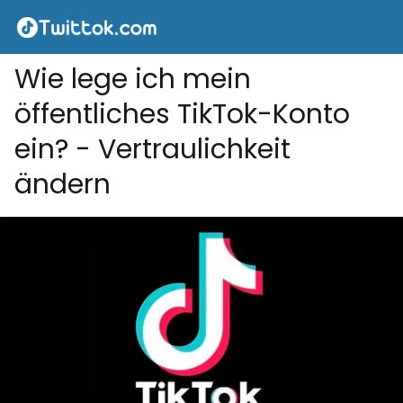
Wie lege ich mein
öffentliches TikTok-Konto
ein? - Vertraulichkeit
ändern