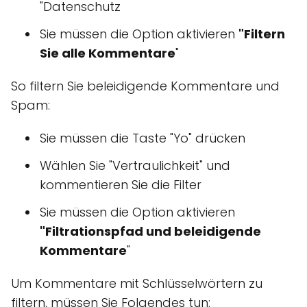
"Datenschutz
Sie müssen die Option aktivieren
"Filtern
Sie alle Kommentare
"
So filtern Sie beleidigende Kommentare und
Spam:
Sie müssen die Taste "Yo" drücken
Wählen Sie "Vertraulichkeit" und
kommentieren Sie die Filter
Sie müssen die Option aktivieren
"Filtrationspfad und beleidigende
Kommentare
"
Um Kommentare mit Schlüsselwörtern zu
filtern, müssen Sie Folgendes tun: