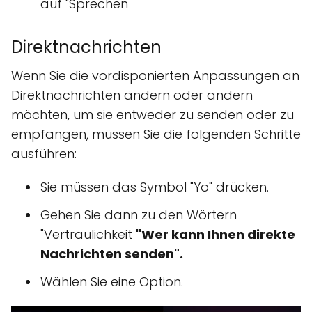
auf "Sprechen
Direktnachrichten
Wenn Sie die vordisponierten Anpassungen an
Direktnachrichten ändern oder ändern
möchten, um sie entweder zu senden oder zu
empfangen, müssen Sie die folgenden Schritte
ausführen:
Sie müssen das Symbol "Yo" drücken.
Gehen Sie dann zu den Wörtern
"Vertraulichkeit
"Wer kann Ihnen direkte
Nachrichten senden".
Wählen Sie eine Option.