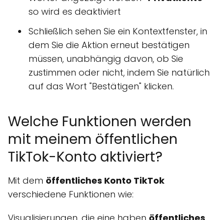
so wird es deaktiviert
Schließlich sehen Sie ein Kontextfenster, in
dem Sie die Aktion erneut bestätigen
müssen, unabhängig davon, ob Sie
zustimmen oder nicht, indem Sie natürlich
auf das Wort "Bestätigen" klicken.
Welche Funktionen werden
mit meinem öffentlichen
TikTok-Konto aktiviert?
Mit dem
öffentliches Konto TikTok
verschiedene Funktionen wie:
Visualisierungen, die eine haben
öffentliches