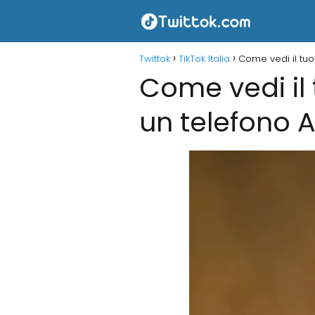
Twittok
TikTok Italia
Come vedi il tuo
Come vedi il 
un telefono 