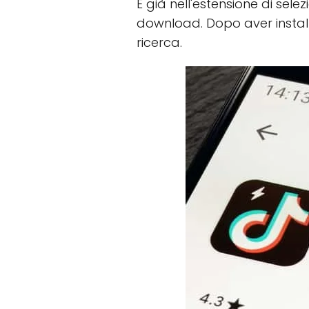
È già nell'estensione di sele
download. Dopo aver installa
ricerca.