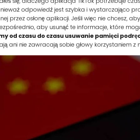
ałeś się, dlaczego aplikacja TikTok potrzebuje cza
ponieważ odpowiedź jest szybka i wystarczająco p
j przez osłonę aplikacji. Jeśli więc nie chcesz, aby
bezpośrednio, aby usunąć te informacje, które mog
my od czasu do czasu usuwanie pamięci podrę
niają ani nie zawracają sobie głowy korzystaniem z 