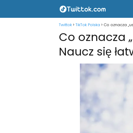
Twittok
TikTok Polska
Co oznacza „us
Co oznacza „
Naucz się ła