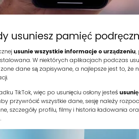
dy usuniesz pamięć podręczną 
cznej
usunie wszystkie informacje o urządzeniu
,
nstalowana. W niektórych aplikacjach podczas us
one dane są zapisywane, a najlepsze jest to, że n
ji.
padku TikTok, więc po usunięciu osłony jesteś
usunię
 aby przywrócić wszystkie dane, sesję należy rozpo
, szczegóły profilu, filmy i historia ładowania oraz
.