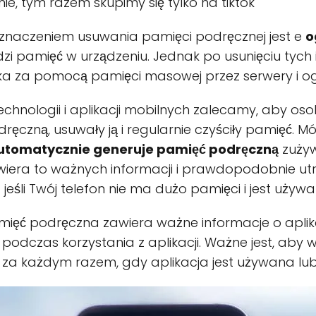
nie, tym razem skupimy się tylko na tiktok
 znaczeniem usuwania pamięci podręcznej jest e
o
i pamięć w urządzeniu. Jednak po usunięciu tych i
 za pomocą pamięci masowej przez serwery i ogól
echnologii i aplikacji mobilnych zalecamy, aby osob
ęczną, usuwały ją i regularnie czyściły pamięć. 
utomatycznie generuje pamięć podręczną
zużyw
era to ważnych informacji i prawdopodobnie utrud
jeśli Twój telefon nie ma dużo pamięci i jest używan
mięć podręczna zawiera ważne informacje o aplikacj
podczas korzystania z aplikacji. Ważne jest, aby w
bić za każdym razem, gdy aplikacja jest używana l