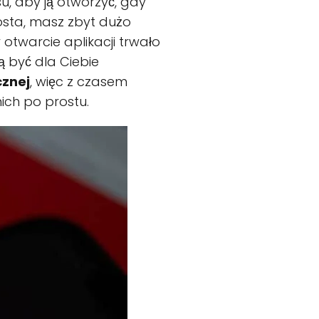
su, aby ją otworzyć, gdy
rosta, masz zbyt dużo
 otwarcie aplikacji trwało
ą być dla Ciebie
cznej
, więc z czasem
nich po prostu.