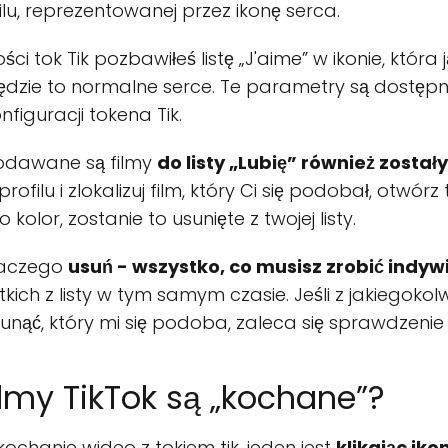
ilu, reprezentowanej przez ikonę serca.
i tok Tik pozbawiłeś listę „J'aime” w ikonie, która 
będzie to normalne serce. Te parametry są dostęp
figuracji tokena Tik.
dodawane są filmy
do listy „Lubię” również został
filu i zlokalizuj film, który Ci się podobał, otwórz
kolor, zostanie to usunięte z twojej listy.
dlaczego
usuń - wszystko, co musisz zrobić indyw
ich z listy w tym samym czasie. Jeśli z jakiegok
usunąć, który mi się podoba, zaleca się sprawdzeni
ilmy TikTok są „kochane”?
ochanie wideo z tokiem tik, jeden jest
klikając iko