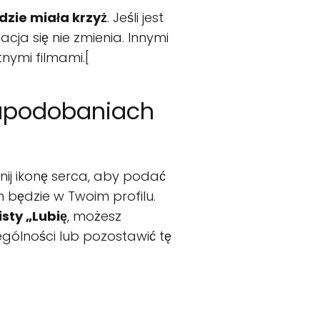
dzie miała krzyż
. Jeśli jest
acja się nie zmienia. Innymi
nymi filmami.[
h upodobaniach
iknij ikonę serca, aby podać
m będzie w Twoim profilu.
isty „Lubię
, możesz
ególności lub pozostawić tę