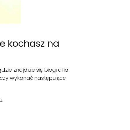
re kochasz na
, gdzie znajduje się biografia
arczy wykonać następujące
u.