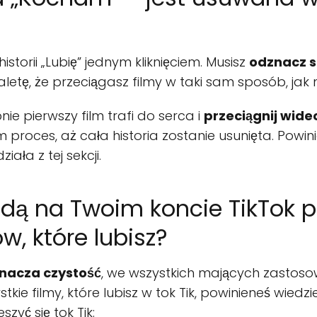
historii „Lubię” jednym kliknięciem. Musisz
odznacz s
zaletę, że przeciągasz filmy w taki sam sposób, ja
pnie pierwszy film trafi do serca i
przeciągnij wideo
m proces, aż cała historia zostanie usunięta. Powin
ała z tej sekcji.
dą na Twoim koncie TikTok p
w, które lubisz?
nacza czystość
, we wszystkich mających zastosow
kie filmy, które lubisz w tok Tik, powinieneś wiedzieć
zyć się tok Tik: