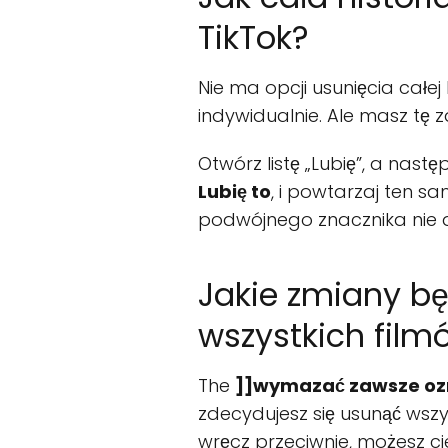
TikTok?
Nie ma opcji usunięcia całej 
indywidualnie. Ale masz tę 
Otwórz listę „Lubię”, a nastę
Lubię to
, i powtarzaj ten sa
podwójnego znacznika nie dzi
Jakie zmiany bę
wszystkich filmó
The
]]wymazać zawsze oz
zdecydujesz się usunąć wszyst
wręcz przeciwnie, możesz cies