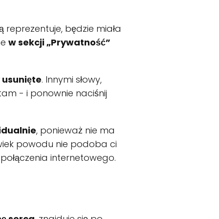
ją reprezentuje, będzie miała
ne
w sekcji „Prywatność”
y usunięte
. Innymi słowy,
 tam - i ponownie naciśnij
idualnie
, ponieważ nie ma
olwiek powodu nie podoba ci
e połączenia internetowego.
nę serca
, znajduje się po