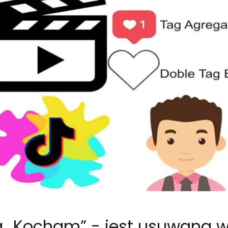
ia „Kocham” - jest usuwana 