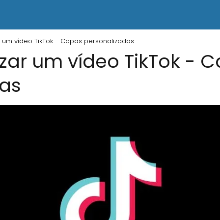
 um vídeo TikTok - Capas personalizadas
zar um vídeo TikTok - 
das