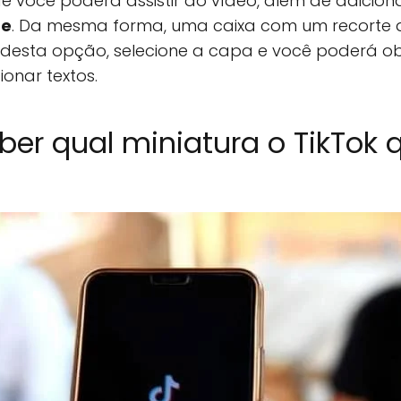
de você poderá assistir ao vídeo, além de adicion
de
. Da mesma forma, uma caixa com um recorte 
ro desta opção, selecione a capa e você poderá o
ionar textos.
r qual miniatura o TikTok 