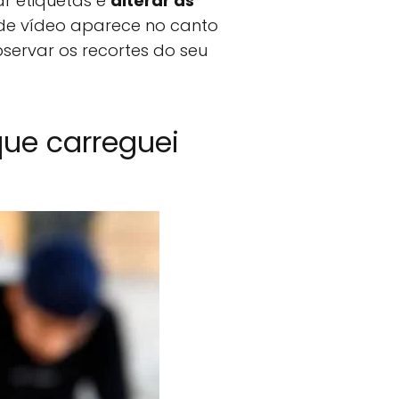
ar etiquetas e
alterar as
de vídeo aparece no canto
bservar os recortes do seu
que carreguei