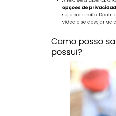
A tela será aberta, on
opções de privacida
superior direito. Dent
vídeo e se desejar adic
Como posso sabe
possui?