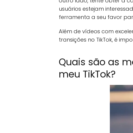
outro lado, tente obter a 
usuários estejam interessa
ferramenta a seu favor par
Além de vídeos com excele
transições no TikTok, é imp
Quais são as m
meu TikTok?